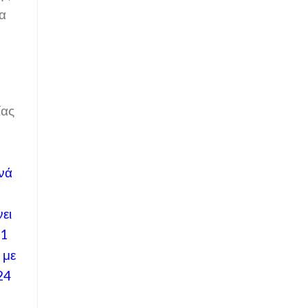
τα
ίας
ινά
ει
11
 με
24