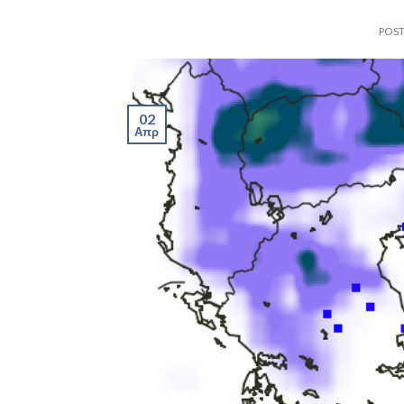
POS
02
Απρ