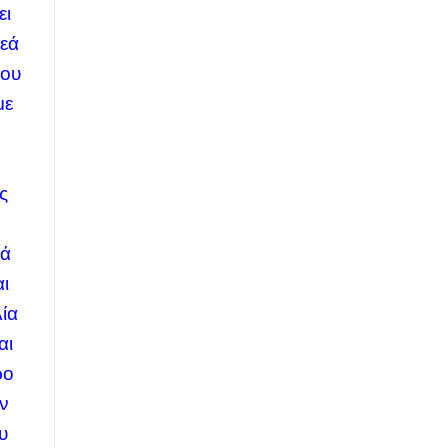
ει
ρεά
σου
με
2
ς
κά
αι
ία
αι
ρο
ην
υ