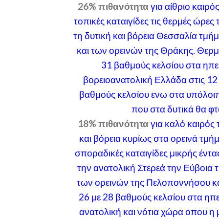
26% πιθανότητα
για αίθριο καιρό
τοπικές καταιγίδες τις θερμές ώρες
τη δυτική και βόρεια Θεσσαλία τμή
και των ορεινών της Θράκης. Θερμ
31 βαθμούς κελσίου στα ηπε
βορειοανατολική Ελλάδα στις 12 
βαθμούς κελσίου ενω στα υπόλοιπ
που στα δυτικά θα φτ
18% πιθανότητα
για καλό καιρός 
και βόρεια κυρίως στα ορεινά τμήμ
σποραδικές καταιγίδες μικρής έντ
την ανατολική Στερεά την Εύβοια τ
των ορεινών της Πελοποννήσου κα
26 με 28 βαθμούς κελσίου στα ηπε
ανατολική και νότια χώρα οπου η 