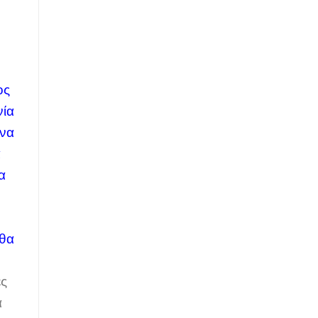
ος
νία
ενα
ά
α
 θα
ες
α