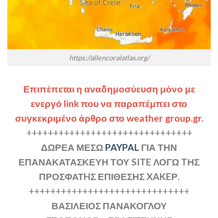
https://allencoralatlas.org/
Επιπέπεται η αναδημοσύευση μόνο με
ενεργό link που να παραπέμπει στο
συγκεκριμένο άρθρο στο weather group.gr.
+++++++++++++++++++++++++++++++
ΔΩΡΕΑ ΜΕΣΩ
PAYPAL
ΓΙΑ ΤΗΝ
ΕΠΑΝΑΚΑΤΑΣΚΕΥΗ ΤΟΥ SITE ΛΟΓΩ TΗΣ
ΠΡΟΣΦΑΤHΣ ΕΠΙΘΕΣΗΣ XAKEΡ.
++++++++++++++++++++++++++++++
ΒΑΣΙΛΕΙΟΣ ΠΑΝΑΚΟΓΛΟΥ