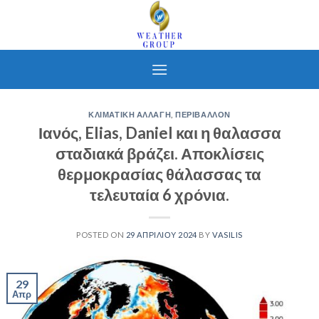
Skip
to
content
ΚΛΙΜΑΤΙΚΗ ΑΛΛΑΓΗ
,
ΠΕΡΙΒΑΛΛΟΝ
Ιανός, Elias, Daniel και η θαλασσα
σταδιακά βράζει. Αποκλίσεις
θερμοκρασίας θάλασσας τα
τελευταία 6 χρόνια.
POSTED ON
29 ΑΠΡΙΛΊΟΥ 2024
BY
VASILIS
29
Απρ