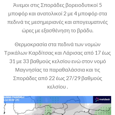
Άνεμοι στις Σποράδες βορειοδυτικοί 5
μποφόρ και ανατολικοί 2 με 4 μποφόρ στα
πεδινά τις μεσημεριανές και απογευματινές
ώρες με εξασθένηση το βράδυ.
Θερμοκρασία στα πεδινά των νομών
Τρικάλων Καρδίτσας και Λάρισας από 17 έως
31 με 33 βαθμούς κελσίου ενώ στον νομό
Μαγνησίας τα παραθαλάσσια και τις
Σποράδες από 22 έως 27/29 βαθμούς
κελσίου .