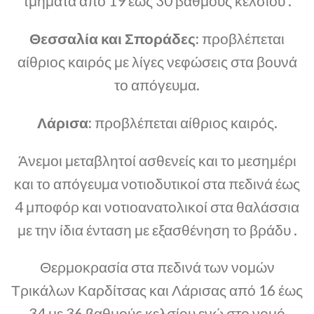
τμήματα από 19 έως 30 βαθμούς κελσίου .
Θεσσαλία και Σποράδες:
προβλέπεται
αίθριος καιρός με λίγες νεφώσεις στα βουνά
το απόγευμα.
Λάρισα:
προβλέπεται αίθριος καιρός.
Άνεμοι μεταβλητοί ασθενείς και το μεσημέρι
και το απόγευμα νοτιοδυτικοί στα πεδινά έως
4 μποφόρ και νοτιοανατολικοί στα θαλάσσια
με την ίδια ένταση με εξασθένηση το βράδυ .
Θερμοκρασία στα πεδινά των νομών
Τρικάλων Καρδίτσας και Λάρισας από 16 έως
34 με 36 βαθμούς κελσίου ενώ στο νομό