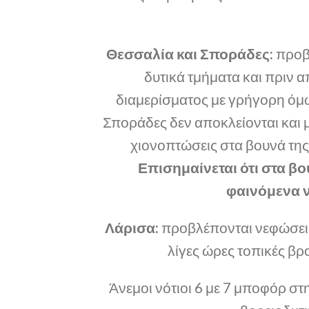
Θεσσαλία και Σποράδες:
προβλ
δυτικά τμήματα και πριν α
διαμερίσματος με γρήγορη όμω
Σποράδες δεν αποκλείονται και 
χιονοπτώσεις στα βουνά της
Επισημαίνεται ότι στα β
φαινόμενα ν
Λάρισα:
προβλέπονται νεφώσεις
λίγες ώρες τοπικές βρ
Άνεμοι νότιοι 6 με 7 μποφόρ σ