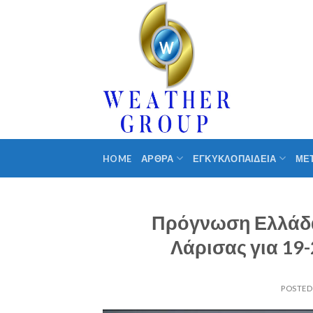
Skip
to
content
HOME
ΑΡΘΡΑ
ΕΓΚΥΚΛΟΠΑΙΔΕΙΑ
ΜΕ
Πρόγνωση Ελλάδας
Λάρισας για 1
POSTE