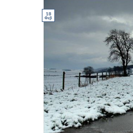
18
Φεβ