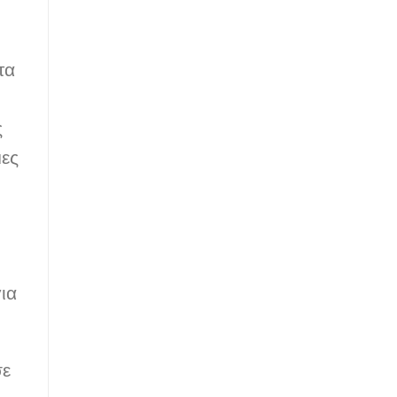
τα
ς
μες
ια
σε