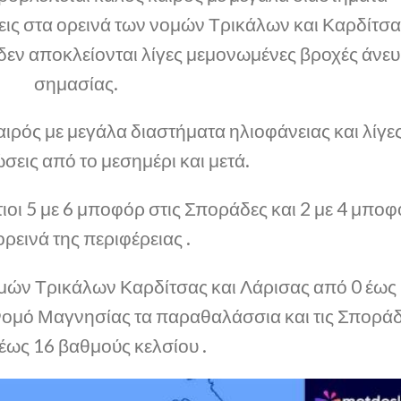
εις στα ορεινά των νομών Τρικάλων και Καρδίτσα
 δεν αποκλείονται λίγες μεμονωμένες βροχές άνευ
σημασίας.
ιρός με μεγάλα διαστήματα ηλιοφάνειας και λίγε
σεις από το μεσημέρι και μετά.
ιοι 5 με 6 μποφόρ στις Σποράδες και 2 με 4 μπο
ορεινά της περιφέρειας .
μών Τρικάλων Καρδίτσας και Λάρισας από 0 έως
 νομό Μαγνησίας τα παραθαλάσσια και τις Σπορά
έως 16 βαθμούς κελσίου .