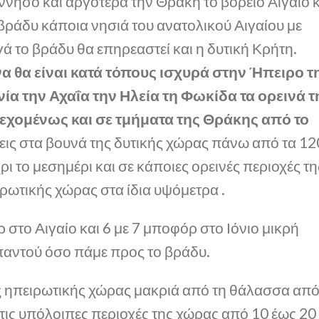
νησο και αργότερα την Θράκη το βόρειο Αιγαίο κ
βράδυ κάποια νησιά του ανατολικού Αιγαίου με
ά το βράδυ θα επηρεαστεί και η δυτική Κρήτη.
να θα είναι κατά τόπους ισχυρά στην Ήπειρο τ
α την Αχαΐα την Ηλεία τη Φωκίδα τα ορεινά τ
δεχομένως και σε τμήματα της Θράκης από το
ις στα βουνά της δυτικής χώρας πάνω από τα 12
ρι το μεσημέρι και σε κάποιες ορεινές περιοχές τη
ρωτικής χώρας στα ίδια υψόμετρα .
ρ στο Αιγαίο και 6 με 7 μποφόρ στο Ιόνιο μικρή
αντού όσο πάμε προς το βράδυ.
 ηπειρωτικής χώρας μακριά από τη θάλασσα από
τις υπόλοιπες περιοχές της χώρας από 10 έως 20