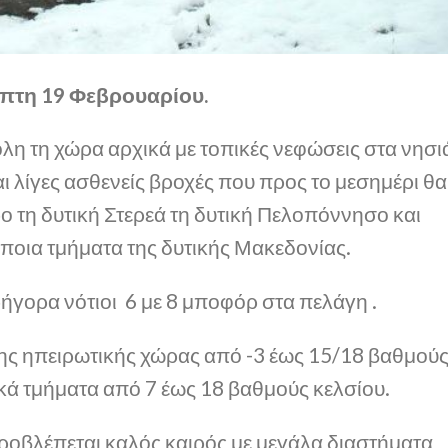
πτη 19 Φεβρουαρίου.
λη τη χώρα αρχικά με τοπικές νεφώσεις στα νησι
αι λίγες ασθενείς βροχές που προς το μεσημέρι θα
ο τη δυτική Στερεά τη δυτική Πελοπόννησο και
ποια τμήματα της δυτικής Μακεδονίας.
ρήγορα νότιοι 6 με 8 μποφόρ στα πελάγη .
ης ηπειρωτικής χώρας από -3 έως 15/18 βαθμού
ικά τμήματα από 7 έως 18 βαθμούς κελσίου.
οβλέπεται καλός καιρός με μεγάλα διαστήματα