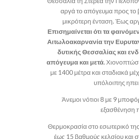
Θεσσαλία τη Στερεά την Πελοπόν
αργά το απόγευμα προς το 
μικρότερη ένταση. Έως αργ
Επισημαίνεται ότι τα φαινόμε
Αιτωλοακαρνανία την Ευρυτανί
δυτικής Θεσσαλίας και εν
απόγευμα και μετά.
Χιονοπτώσε
με 1400 μέτρα και σταδιακά μέχ
υπόλοιπης ηπει
Άνεμοι νότιοι 8 με 9 μποφό
εξασθένηση π
Θερμοκρασία στο εσωτερικό της
έως 15 βαθμούς κελσίου και σ