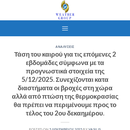
Skip
to
content
ΑΝΑΛΥΣΕΙΣ
Τάση του καιρού για τις επόμενες 2
εβδομάδες σύμφωνα με τα
προγνωστικά στοιχεία της
5/12/2025. Συνεχίζονται κατα
διαστήματα οι βροχές στη χώρα
αλλά από πτώση της θερμοκρασίας
θα πρέπει να περιμένουμε προς το
τέλος του 2ου δεκαημέρου.
POSTED ON
5 ΔΕΚΕΜΒΡΊΟΥ 2025
BY
VASILIS