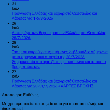
31
Ιούλ
Πρόγνωση Ελλάδας και ξεχωριστά Θεσσαλίας και
Λάρισας για 1-5/8/2026
28
Ιούλ
Λίστα μέγιστων θερμοκρασιών Ελλάδας και Θεσσαλίας
28/7/2026.
28
Ιούλ
Τάση του καιρού για τις επόμενες 2 εβδομάδες σύμφωνα
με τα προγνωστικά στοιχεία της 28/7/2026.
Θερμοκρασία στο όριο ζέστης με καύσωνα και απουσία
βροχοπτώσεων.
27
Ιούλ
Πρόγνωση Ελλάδας και ξεχωριστά Θεσσαλίας και
Λάρισας για 28-31/7/2026 +ΧΑΡΤΕΣ ΒΡΟΧΗΣ
Αποποίηση Ευθύνης:
Μη χρησιμοποιείτε τα στοιχεία αυτά για προστασία ζωής και
ιδιοκτησίας!