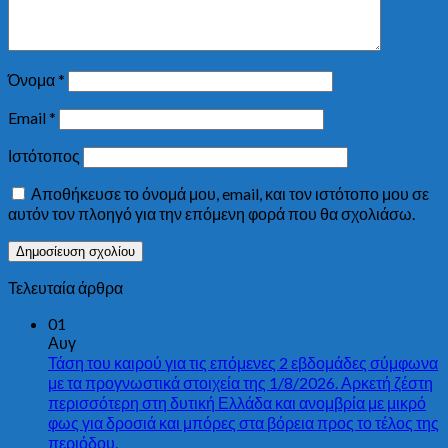
Όνομα
*
Email
*
Ιστότοπος
Αποθήκευσε το όνομά μου, email, και τον ιστότοπο μου σε
αυτόν τον πλοηγό για την επόμενη φορά που θα σχολιάσω.
Τελευταία άρθρα
01
Αυγ
Τάση του καιρού για τις επόμενες 2 εβδομάδες σύμφωνα
με τα προγνωστικά στοιχεία της 1/8/2026. Αρκετή ζέστη
περισσότερη στη δυτική Ελλάδα και ανομβρία με μικρό
φως για δροσιά και μπόρες στα βόρεια προς το τέλος της
περιόδου.