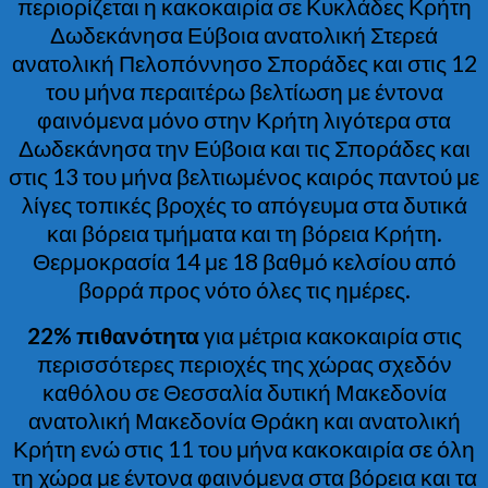
περιορίζεται η κακοκαιρία σε Κυκλάδες Κρήτη
Δωδεκάνησα Εύβοια ανατολική Στερεά
ανατολική Πελοπόννησο Σποράδες και στις 12
του μήνα περαιτέρω βελτίωση με έντονα
φαινόμενα μόνο στην Κρήτη λιγότερα στα
Δωδεκάνησα την Εύβοια και τις Σποράδες και
στις 13 του μήνα βελτιωμένος καιρός παντού με
λίγες τοπικές βροχές το απόγευμα στα δυτικά
και βόρεια τμήματα και τη βόρεια Κρήτη.
Θερμοκρασία 14 με 18 βαθμό κελσίου από
βορρά προς νότο όλες τις ημέρες.
22% πιθανότητα
για μέτρια κακοκαιρία στις
περισσότερες περιοχές της χώρας σχεδόν
καθόλου σε Θεσσαλία δυτική Μακεδονία
ανατολική Μακεδονία Θράκη και ανατολική
Κρήτη ενώ στις 11 του μήνα κακοκαιρία σε όλη
τη χώρα με έντονα φαινόμενα στα βόρεια και τα