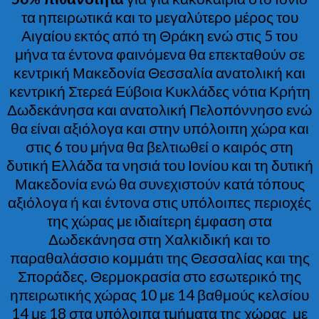
τα ηπειρωτικά και το μεγαλύτερο μέρος του
Αιγαίου εκτός από τη Θράκη ενώ στις 5 του
μήνα τα έντονα φαινόμενα θα επεκταθούν σε
κεντρική Μακεδονία Θεσσαλία ανατολική και
κεντρική Στερεά Εύβοια Κυκλάδες νότια Κρήτη
Δωδεκάνησα και ανατολική Πελοπόννησο ενώ
θα είναι αξιόλογα και στην υπόλοιπη χώρα και
στις 6 του μήνα θα βελτιωθεί ο καιρός στη
δυτική Ελλάδα τα νησιά του Ιονίου και τη δυτική
Μακεδονία ενώ θα συνεχιστούν κατά τόπους
αξιόλογα ή και έντονα στις υπόλοιπες περιοχές
της χώρας με ιδιαίτερη έμφαση στα
Δωδεκάνησα στη Χαλκιδική και το
παραθαλάσσιο κομμάτι της Θεσσαλίας και της
Σποράδες. Θερμοκρασία στο εσωτερικό της
ηπειρωτικής χώρας 10 με 14 βαθμούς κελσίου
14 με 18 στα υπόλοιπα τμήματα της χώρας με