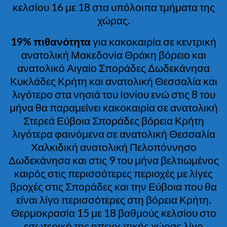
κελσίου 16 με 18 στα υπόλοιπα τμήματα της
χώρας.
19% πιθανότητα
για κακοκαιρία σε κεντρική
ανατολική Μακεδονία Θράκη βόρειο και
ανατολικό Αιγαίο Σποράδες Δωδεκάνησα
Κυκλάδες Κρήτη και ανατολική Θεσσαλία και
λιγότερο στα νησιά του Ιονίου ενώ στις 8 του
μήνα θα παραμείνει κακοκαιρία σε ανατολική
Στερεά Εύβοια Σποράδες βόρεια Κρήτη
λιγότερα φαινόμενα σε ανατολική Θεσσαλία
Χαλκιδική ανατολική Πελοπόννησο
Δωδεκάνησα και στις 9 του μήνα βελτιωμένος
καιρός στις περισσότερες περιοχές με λίγες
βροχές στις Σποράδες και την Εύβοια που θα
είναι λίγο περισσότερες στη βόρεια Κρήτη.
Θερμοκρασία 15 με 18 βαθμούς κελσίου στο
εσωτερικό της ηπειρωτικής χώρας λίγο