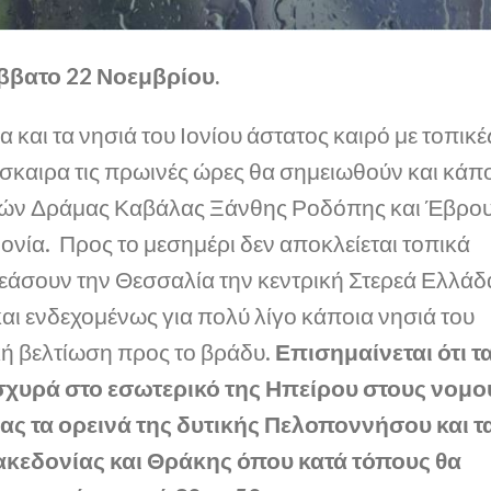
ββατο 22 Νοεμβρίου.
 και τα νησιά του Ιονίου άστατος καιρό με τοπικέ
σκαιρα τις πρωινές ώρες θα σημειωθούν και κάπ
ρών Δράμας Καβάλας Ξάνθης Ροδόπης και Έβρο
ονία. Προς το μεσημέρι δεν αποκλείεται τοπικά
άσουν την Θεσσαλία την κεντρική Στερεά Ελλάδ
αι ενδεχομένως για πολύ λίγο κάποια νησιά του
κή βελτίωση προς το βράδυ.
Επισημαίνεται ότι τ
ισχυρά στο εσωτερικό της Ηπείρου στους νομο
ς τα ορεινά της δυτικής Πελοποννήσου και τ
ακεδονίας και Θράκης όπου κατά τόπους θα