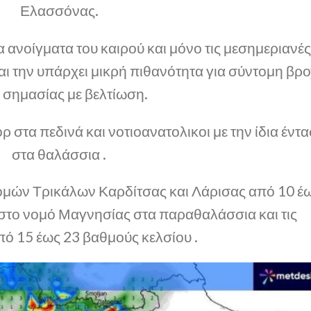
Ελασσόνας.
ανοίγματα του καιρού και μόνο τις μεσημεριανέ
αι την υπάρχει μικρή πιθανότητα για σύντομη βρ
 σημασίας με βελτίωση.
ρ στα πεδινά και νοτιοανατολικοι με την ίδια έντ
στα θαλάσσια .
ομών Τρικάλων Καρδίτσας και Λάρισας από 10 έ
 στο νομό Μαγνησίας στα παραθαλάσσια και τις
ό 15 έως 23 βαθμούς κελσίου .