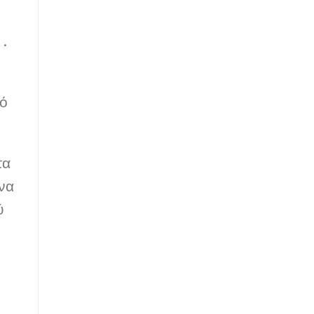
 .
πό
τα
 να
ύ
ν