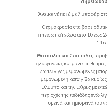
σημειωθούν
Άνεμοι νότιοι 6 με 7 μποφόρ στ
Θερμοκρασία στα βόρειοδυτικ
ηπειρωτική χώρα απο 10 έως 24
14 έ
Θεσσαλία και Σποράδες:
προβλ
ηλιοφάνειας και μόνο τις θερμές
δώσει λίγες μεμονωμένες μπόρ
μεμονωμένη καταιγίδα κυρίως
Όλυμπο και την Όθρυς με στα
περιοχές της πεδιάδας ενώ λί
ορεινά και ημιορεινά του 