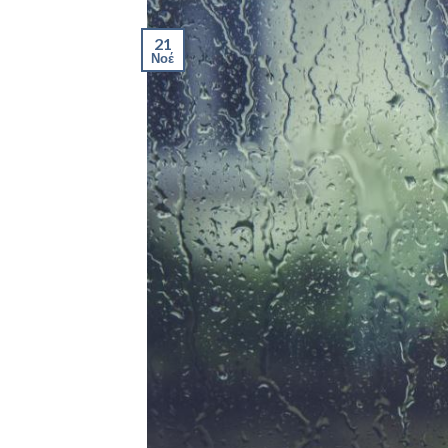
21
Νοέ