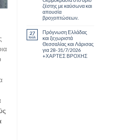
ζέστης με καύσωνα και
απουσία
βροχοπτώσεων.
Πρόγνωση Ελλάδας
27
ς
Ιούλ
και ξεχωριστά
Θεσσαλίας και Λάρισας
οια
για 28-31/7/2026
+ΧΑΡΤΕΣ ΒΡΟΧΗΣ
υ
α
α
ύς
α