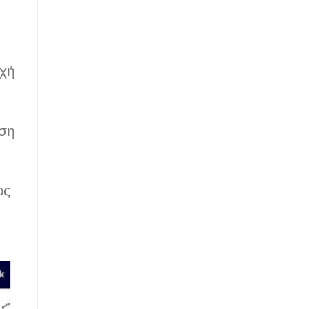
ς
οχή
αση
ως