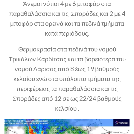
Άνεμοι νότιοι 4 με 6 μποφόρ στα
παραθαλάσσια και τις Σποράδες και 2 με 4
μποφόρ στα ορεινά και τα πεδινά τμήματα
κατά περιόδους.
Θερμοκρασία στα πεδινά του νομού
Τρικάλων Καρδίτσας και τα βορειότερα του
νομού Λάρισας από 8 έως 19 βαθμούς
κελσίου ενώ στα υπόλοιπα τμήματα της
περιφέρειας τα παραθαλάσσια και τις
Σποράδες από 12 σε ως 22/24 βαθμούς
κελσίου .