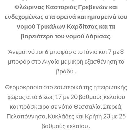
Φλώρινας Καστοριάς Γρεβενών και
ενδεχομένως στα ορεινά και ημιορεινά του
νομού Τρικάλων Καρδίτσας και τα
βορειότερα του νομού Λάρισας.
Άνεμοι νότιοι 6 μποφόρ στο Ιόνιο και 7 με 8
μποφόρ στο Αιγαίο με μικρή εξασθένηση το
βράδυ .
Θερμοκρασία στο εσωτερικό της ηπειρωτικής
χώρας από 6 έως 17 με 20 βαθμούς κελσίου
και πρόσκαιρα σε νότια Θεσσαλία, Στερεά,
Πελοπόννησο, Κυκλάδες και Κρήτη 23 με 25
βαθμούς κελσίου .