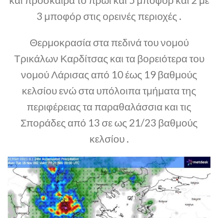
3 μποφόρ στις ορεινές περιοχές .
Θερμοκρασία στα πεδινά του νομού
Τρικάλων Καρδίτσας και τα βορειότερα του
νομού Λάρισας από 10 έως 19 βαθμούς
κελσίου ενώ στα υπόλοιπα τμήματα της
περιφέρειας τα παραθαλάσσια και τις
Σποράδες από 13 σε ως 21/23 βαθμούς
κελσίου .