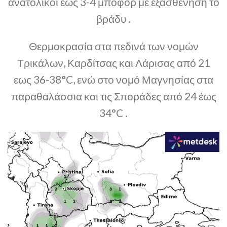
ανατολικοί έως 3-4 μποφόρ με εξασθένηση το
βράδυ .
Θερμοκρασία στα πεδινά των νομών
Τρικάλων, Καρδίτσας και Λάρισας από 21
εως 36-38°C, ενώ στο νομό Μαγνησίας στα
παραθαλάσσια και τις Σποράδες από 24 έως
34°C .