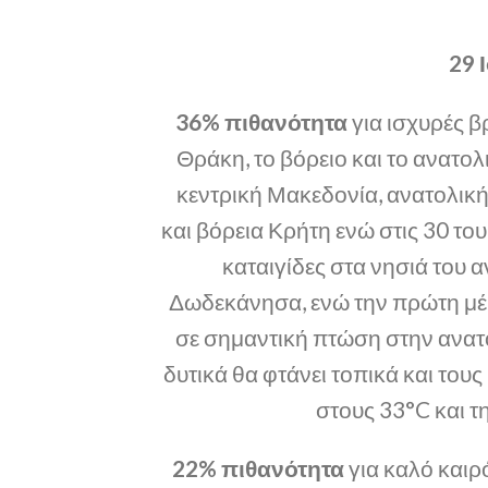
29 
36% πιθανότητα
για ισχυρές β
Θράκη, το βόρειο και το ανατολ
κεντρική Μακεδονία, ανατολικ
και βόρεια Κρήτη ενώ στις 30 το
καταιγίδες στα νησιά του α
Δωδεκάνησα, ενώ την πρώτη μέρ
σε σημαντική πτώση στην ανατο
δυτικά θα φτάνει τοπικά και του
στους 33°C και τ
22% πιθανότητα
για καλό καιρό