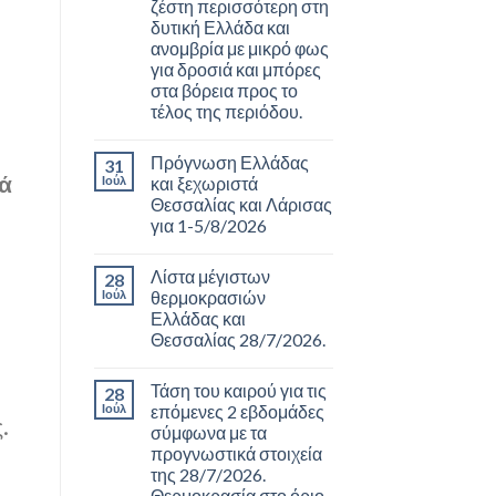
ζέστη περισσότερη στη
δυτική Ελλάδα και
ανομβρία με μικρό φως
για δροσιά και μπόρες
στα βόρεια προς το
τέλος της περιόδου.
Πρόγνωση Ελλάδας
31
κά
Ιούλ
και ξεχωριστά
Θεσσαλίας και Λάρισας
για 1-5/8/2026
Λίστα μέγιστων
28
Ιούλ
θερμοκρασιών
Ελλάδας και
Θεσσαλίας 28/7/2026.
Τάση του καιρού για τις
28
Ιούλ
επόμενες 2 εβδομάδες
.
σύμφωνα με τα
προγνωστικά στοιχεία
της 28/7/2026.
Θερμοκρασία στο όριο