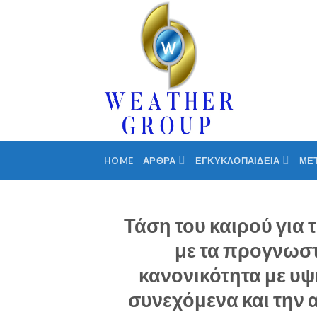
Skip
to
content
HOME
ΑΡΘΡΑ
ΕΓΚΥΚΛΟΠΑΙΔΕΙΑ
ΜΕ
Τάση του καιρού για
με τα προγνωστι
κανονικότητα με υψ
συνεχόμενα και την 