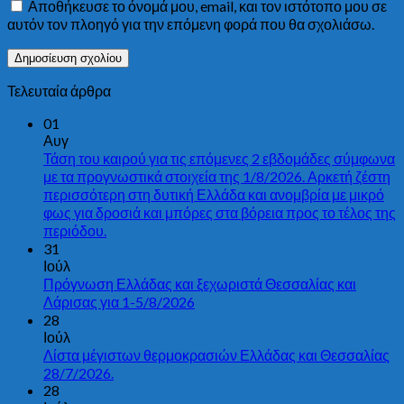
Αποθήκευσε το όνομά μου, email, και τον ιστότοπο μου σε
αυτόν τον πλοηγό για την επόμενη φορά που θα σχολιάσω.
Τελευταία άρθρα
01
Αυγ
Τάση του καιρού για τις επόμενες 2 εβδομάδες σύμφωνα
με τα προγνωστικά στοιχεία της 1/8/2026. Αρκετή ζέστη
περισσότερη στη δυτική Ελλάδα και ανομβρία με μικρό
φως για δροσιά και μπόρες στα βόρεια προς το τέλος της
περιόδου.
31
Ιούλ
Πρόγνωση Ελλάδας και ξεχωριστά Θεσσαλίας και
Λάρισας για 1-5/8/2026
28
Ιούλ
Λίστα μέγιστων θερμοκρασιών Ελλάδας και Θεσσαλίας
28/7/2026.
28