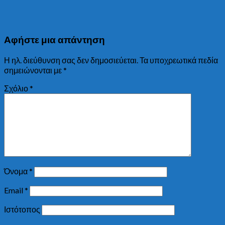
Αφήστε μια απάντηση
Η ηλ. διεύθυνση σας δεν δημοσιεύεται.
Τα υποχρεωτικά πεδία
σημειώνονται με
*
Σχόλιο
*
Όνομα
*
Email
*
Ιστότοπος