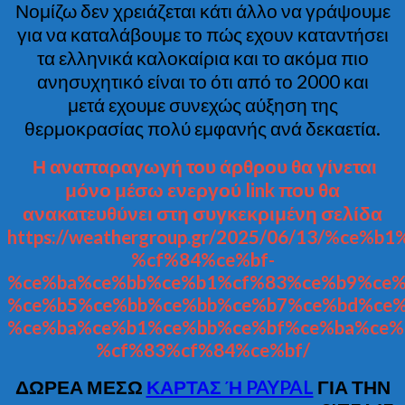
Νομίζω δεν χρειάζεται κάτι άλλο να γράψουμε
για να καταλάβουμε το πώς εχουν καταντήσει
τα ελληνικά καλοκαίρια και το ακόμα πιο
ανησυχητικό είναι το ότι από το 2000 και
μετά εχουμε συνεχώς αύξηση της
θερμοκρασίας πολύ εμφανής ανά δεκαετία.
Η αναπαραγωγή του άρθρου θα γίνεται
μόνο μέσω ενεργού link που θα
ανακατευθύνει στη συγκεκριμένη σελίδα
https://weathergroup.gr/2025/06/13/%ce%b
%cf%84%ce%bf-
%ce%ba%ce%bb%ce%b1%cf%83%ce%b9%ce%
%ce%b5%ce%bb%ce%bb%ce%b7%ce%bd%ce%
%ce%ba%ce%b1%ce%bb%ce%bf%ce%ba%ce%
%cf%83%cf%84%ce%bf/
ΔΩΡΕΑ ΜΕΣΩ
ΚΑΡΤΑΣ Ή PAYPAL
ΓΙΑ ΤΗΝ