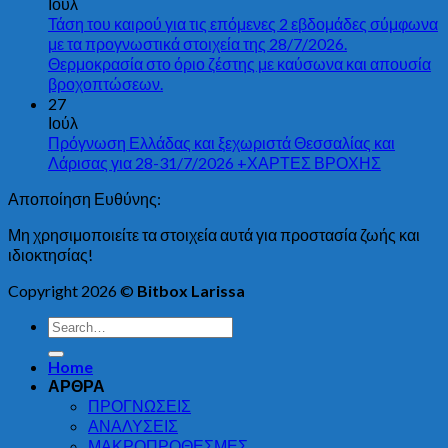
Ιούλ
Τάση του καιρού για τις επόμενες 2 εβδομάδες σύμφωνα
με τα προγνωστικά στοιχεία της 28/7/2026.
Θερμοκρασία στο όριο ζέστης με καύσωνα και απουσία
βροχοπτώσεων.
27
Ιούλ
Πρόγνωση Ελλάδας και ξεχωριστά Θεσσαλίας και
Λάρισας για 28-31/7/2026 +ΧΑΡΤΕΣ ΒΡΟΧΗΣ
Αποποίηση Ευθύνης:
Μη χρησιμοποιείτε τα στοιχεία αυτά για προστασία ζωής και
ιδιοκτησίας!
Copyright 2026 ©
Bitbox Larissa
Home
ΑΡΘΡΑ
ΠΡΟΓΝΩΣΕΙΣ
ΑΝΑΛΥΣΕΙΣ
ΜΑΚΡΟΠΡΟΘΕΣΜΕΣ