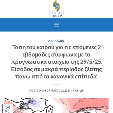
Skip
to
content
ΑΝΑΛΥΣΕΙΣ
Τάση του καιρού για τις επόμενες 2
εβδομάδες σύμφωνα με τα
προγνωστικά στοιχεία της 29/5/25.
Είσοδος σε μακρά περίοδος ζέστης
πάνω από τα κανονικά επίπεδα.
POSTED ON
29 ΜΑΪ́ΟΥ 2025
BY
VASILIS
29
Μάι