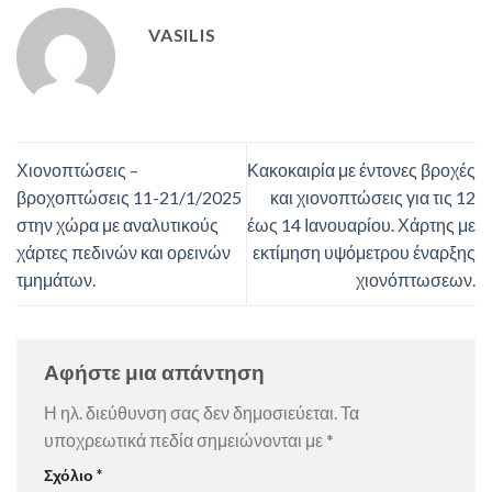
VASILIS
Χιονοπτώσεις –
Κακοκαιρία με έντονες βροχές
βροχοπτώσεις 11-21/1/2025
και χιονοπτώσεις για τις 12
στην χώρα με αναλυτικούς
έως 14 Ιανουαρίου. Χάρτης με
χάρτες πεδινών και ορεινών
εκτίμηση υψόμετρου έναρξης
τμημάτων.
χιονόπτωσεων.
Αφήστε μια απάντηση
Η ηλ. διεύθυνση σας δεν δημοσιεύεται.
Τα
υποχρεωτικά πεδία σημειώνονται με
*
Σχόλιο
*