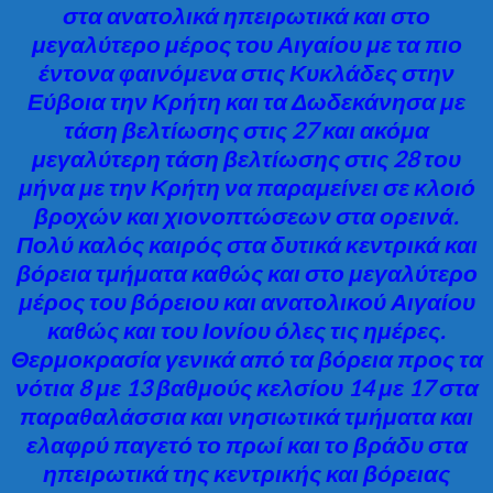
στα ανατολικά ηπειρωτικά και στο
μεγαλύτερο μέρος του Αιγαίου με τα πιο
έντονα φαινόμενα στις Κυκλάδες στην
Εύβοια την Κρήτη και τα Δωδεκάνησα με
τάση βελτίωσης στις 27 και ακόμα
μεγαλύτερη τάση βελτίωσης στις 28 του
μήνα με την Κρήτη να παραμείνει σε κλοιό
βροχών και χιονοπτώσεων στα ορεινά.
Πολύ καλός καιρός στα δυτικά κεντρικά και
βόρεια τμήματα καθώς και στο μεγαλύτερο
μέρος του βόρειου και ανατολικού Αιγαίου
καθώς και του Ιονίου όλες τις ημέρες.
Θερμοκρασία γενικά από τα βόρεια προς τα
νότια 8 με 13 βαθμούς κελσίου 14 με 17 στα
παραθαλάσσια και νησιωτικά τμήματα και
ελαφρύ παγετό το πρωί και το βράδυ στα
ηπειρωτικά της κεντρικής και βόρειας