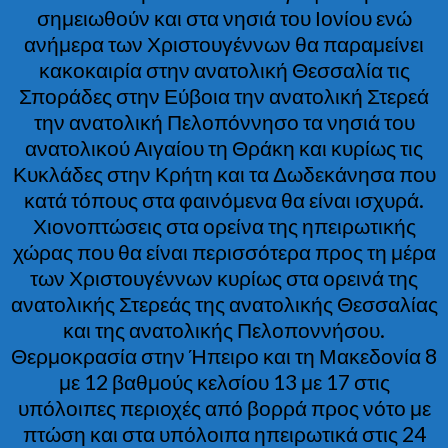
σημειωθούν και στα νησιά του Ιονίου ενώ
ανήμερα των Χριστουγέννων θα παραμείνει
κακοκαιρία στην ανατολική Θεσσαλία τις
Σποράδες στην Εύβοια την ανατολική Στερεά
την ανατολική Πελοπόννησο τα νησιά του
ανατολικού Αιγαίου τη Θράκη και κυρίως τις
Κυκλάδες στην Κρήτη και τα Δωδεκάνησα που
κατά τόπους στα φαινόμενα θα είναι ισχυρά.
Χιονοπτώσεις στα ορείνα της ηπειρωτικής
χώρας που θα είναι περισσότερα προς τη μέρα
των Χριστουγέννων κυρίως στα ορεινά της
ανατολικής Στερεάς της ανατολικής Θεσσαλίας
και της ανατολικής Πελοποννήσου.
Θερμοκρασία στην Ήπειρο και τη Μακεδονία 8
με 12 βαθμούς κελσίου 13 με 17 στις
υπόλοιπες περιοχές από βορρά προς νότο με
πτώση και στα υπόλοιπα ηπειρωτικά στις 24