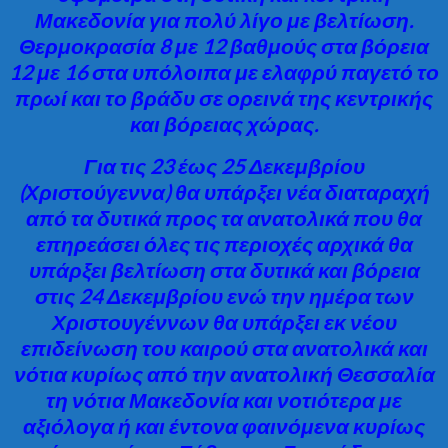
Μακεδονία για πολύ λίγο με βελτίωση.
Θερμοκρασία 8 με 12 βαθμούς στα βόρεια
12 με 16 στα υπόλοιπα με ελαφρύ παγετό το
πρωί και το βράδυ σε ορεινά της κεντρικής
και βόρειας χώρας.
Για τις 23 έως 25 Δεκεμβρίου
(Χριστούγεννα) θα υπάρξει νέα διαταραχή
από τα δυτικά προς τα ανατολικά που θα
επηρεάσει όλες τις περιοχές αρχικά θα
υπάρξει βελτίωση στα δυτικά και βόρεια
στις 24 Δεκεμβρίου ενώ την ημέρα των
Χριστουγέννων θα υπάρξει εκ νέου
επιδείνωση του καιρού στα ανατολικά και
νότια κυρίως από την ανατολική Θεσσαλία
τη νότια Μακεδονία και νοτιότερα με
αξιόλογα ή και έντονα φαινόμενα κυρίως