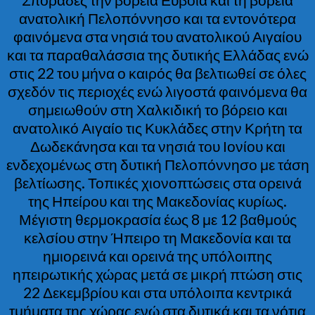
ανατολική Πελοπόννησο και τα εντονότερα
φαινόμενα στα νησιά του ανατολικού Αιγαίου
και τα παραθαλάσσια της δυτικής Ελλάδας ενώ
στις 22 του μήνα ο καιρός θα βελτιωθεί σε όλες
σχεδόν τις περιοχές ενώ λιγοστά φαινόμενα θα
σημειωθούν στη Χαλκιδική το βόρειο και
ανατολικό Αιγαίο τις Κυκλάδες στην Κρήτη τα
Δωδεκάνησα και τα νησιά του Ιονίου και
ενδεχομένως στη δυτική Πελοπόννησο με τάση
βελτίωσης. Τοπικές χιονοπτώσεις στα ορεινά
της Ηπείρου και της Μακεδονίας κυρίως.
Μέγιστη θερμοκρασία έως 8 με 12 βαθμούς
κελσίου στην Ήπειρο τη Μακεδονία και τα
ημιορεινά και ορεινά της υπόλοιπης
ηπειρωτικής χώρας μετά σε μικρή πτώση στις
22 Δεκεμβρίου και στα υπόλοιπα κεντρικά
τμήματα της χώρας ενώ στα δυτικά και τα νότια