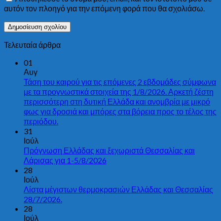
αυτόν τον πλοηγό για την επόμενη φορά που θα σχολιάσω.
Τελευταία άρθρα
01
Αυγ
Τάση του καιρού για τις επόμενες 2 εβδομάδες σύμφωνα
με τα προγνωστικά στοιχεία της 1/8/2026. Αρκετή ζέστη
περισσότερη στη δυτική Ελλάδα και ανομβρία με μικρό
φως για δροσιά και μπόρες στα βόρεια προς το τέλος της
περιόδου.
31
Ιούλ
Πρόγνωση Ελλάδας και ξεχωριστά Θεσσαλίας και
Λάρισας για 1-5/8/2026
28
Ιούλ
Λίστα μέγιστων θερμοκρασιών Ελλάδας και Θεσσαλίας
28/7/2026.
28
Ιούλ