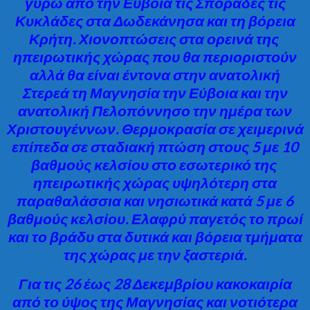
γύρω από την Εύβοια τις Σποράδες τις
Κυκλάδες στα Δωδεκάνησα και τη βόρεια
Κρήτη. Χιονοπτώσεις στα ορεινά της
ηπειρωτικής χώρας που θα περιοριστούν
αλλά θα είναι έντονα στην ανατολική
Στερεά τη Μαγνησία την Εύβοια και την
ανατολική Πελοπόννησο την ημέρα των
Χριστουγέννων. Θερμοκρασία σε χειμερινά
επίπεδα σε σταδιακή πτώση στους 5 με 10
βαθμούς κελσίου στο εσωτερικό της
ηπειρωτικής χώρας υψηλότερη στα
παραθαλάσσια και νησιωτικά κατά 5 με 6
βαθμούς κελσίου. Ελαφρύ παγετός το πρωί
και το βράδυ στα δυτικά και βόρεια τμήματα
της χώρας με την ξαστεριά.
Για τις 26 έως 28 Δεκεμβρίου κακοκαιρία
από το ύψος της Μαγνησίας και νοτιότερα