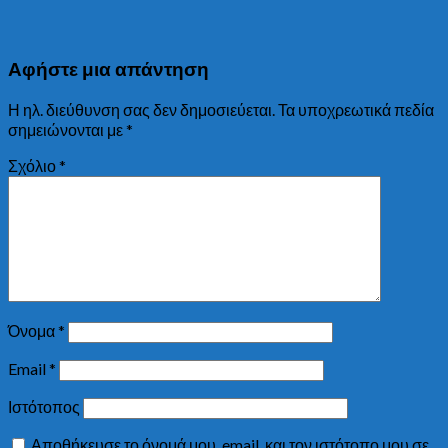
Αφήστε μια απάντηση
Η ηλ. διεύθυνση σας δεν δημοσιεύεται.
Τα υποχρεωτικά πεδία
σημειώνονται με
*
Σχόλιο
*
Όνομα
*
Email
*
Ιστότοπος
Αποθήκευσε το όνομά μου, email, και τον ιστότοπο μου σε