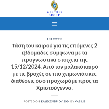
Skip
to
content
ΑΝΑΛΥΣΕΙΣ
Τάση του καιρού για τις επόμενες 2
εβδομάδες σύμφωνα με τα
προγνωστικά στοιχεία της
15/12/2024. Από τον μαλακό καιρό
με τις βροχές σε πιο χειμωνιάτικες
διαθέσεις όσο προχωράμε προς τα
Χριστούγεννα.
POSTED ON
15 ΔΕΚΕΜΒΡΊΟΥ 2024
BY
VASILIS