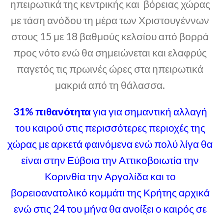
ηπειρωτικά της κεντρικής και βόρειας χώρας
με τάση ανόδου τη μέρα των Χριστουγέννων
στους 15 με 18 βαθμούς κελσίου από βορρά
προς νότο ενώ θα σημειώνεται και ελαφρύς
παγετός τις πρωινές ώρες στα ηπειρωτικά
μακριά από τη θάλασσα.
31%
πιθανότητα
για για σημαντική αλλαγή
του καιρού στις περισσότερες περιοχές της
χώρας με αρκετά φαινόμενα ενώ πολύ λίγα θα
είναι στην Εύβοια την Αττικοβοιωτία την
Κορινθία την Αργολίδα και το
βορειοανατολικό κομμάτι της Κρήτης αρχικά
ενώ στις 24 του μήνα θα ανοίξει ο καιρός σε