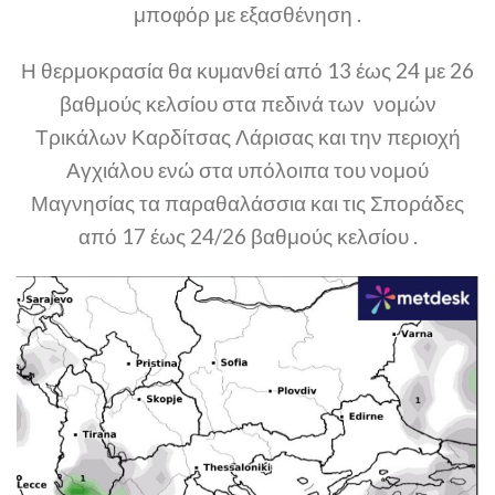
μποφόρ με εξασθένηση .
Η θερμοκρασία θα κυμανθεί από 13 έως 24 με 26
βαθμούς κελσίου στα πεδινά των νομών
Τρικάλων Καρδίτσας Λάρισας και την περιοχή
Αγχιάλου ενώ στα υπόλοιπα του νομού
Μαγνησίας τα παραθαλάσσια και τις Σποράδες
από 17 έως 24/26 βαθμούς κελσίου .