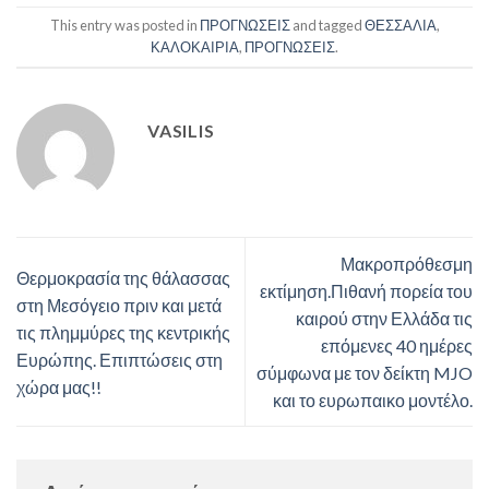
This entry was posted in
ΠΡΟΓΝΩΣΕΙΣ
and tagged
ΘΕΣΣΑΛΙΑ
,
ΚΑΛΟΚΑΙΡΙΑ
,
ΠΡΟΓΝΩΣΕΙΣ
.
VASILIS
Μακροπρόθεσμη
Θερμοκρασία της θάλασσας
εκτίμηση.Πιθανή πορεία του
στη Μεσόγειο πριν και μετά
καιρού στην Ελλάδα τις
τις πλημμύρες της κεντρικής
επόμενες 40 ημέρες
Ευρώπης. Επιπτώσεις στη
σύμφωνα με τον δείκτη MJO
χώρα μας!!
και το ευρωπαικο μοντέλο.