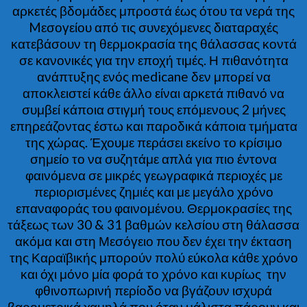
αρκετές βδομάδες μπροστά έως ότου τα νερά της
Mεσογείου από τις συνεχόμενες διαταραχές
κατεβάσουν τη θερμοκρασία της θάλασσας κοντά
σε κανονικές για την εποχή τιμές. Η πιθανότητα
ανάπτυξης ενός medicane δεν μπορεί να
αποκλειστεί κάθε άλλο είναι αρκετά πιθανό να
συμβεί κάποια στιγμή τους επόμενους 2 μήνες
επηρεάζοντας έστω και παροδικά κάποια τμήματα
της χώρας. Έχουμε περάσει εκείνο το κρίσιμο
σημείο το να συζητάμε απλά για πιο έντονα
φαινόμενα σε μικρές γεωγραφικά περιοχές με
περιορισμένες ζημιές και με μεγάλο χρόνο
επαναφοράς του φαινομένου. Θερμοκρασίες της
τάξεως των 30 & 31 βαθμών κελσίου στη θάλασσα
ακόμα και στη Μεσόγειο που δεν έχει την έκταση
της Καραϊβικής μπορούν πολύ εύκολα κάθε χρόνο
και όχι μόνο μία φορά το χρόνο και κυρίως την
φθινοπωρινή περίοδο να βγάζουν ισχυρά
βαρομετρικά χαμηλά που όταν μάλιστα πάρουν και