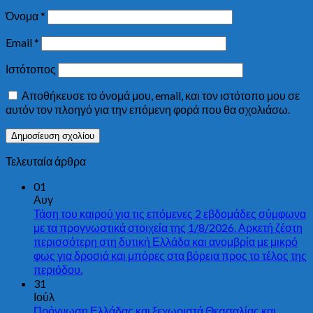
Όνομα
*
Email
*
Ιστότοπος
Αποθήκευσε το όνομά μου, email, και τον ιστότοπο μου σε
αυτόν τον πλοηγό για την επόμενη φορά που θα σχολιάσω.
Τελευταία άρθρα
01
Αυγ
Τάση του καιρού για τις επόμενες 2 εβδομάδες σύμφωνα
με τα προγνωστικά στοιχεία της 1/8/2026. Αρκετή ζέστη
περισσότερη στη δυτική Ελλάδα και ανομβρία με μικρό
φως για δροσιά και μπόρες στα βόρεια προς το τέλος της
περιόδου.
31
Ιούλ
Πρόγνωση Ελλάδας και ξεχωριστά Θεσσαλίας και