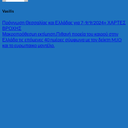
Vasilis
Πρόγνωση Θεσσαλίας και Ελλάδας για 7-9/9/2024+ ΧΑΡΤΕΣ
ΒΡΟΧΗΣ
Μακροπρόθεσμη εκτίμηση.Πιθανή πορεία του καιρού στην
Ελλάδα τις επόμενες 40 ημέρες σύμφωνα με τον δείκτη MJO
και το ευρωπαικο μοντέλο.