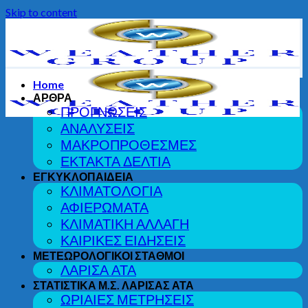
Skip to content
Home
ΑΡΘΡΑ
ΠΡΟΓΝΩΣΕΙΣ
ΑΝΑΛΥΣΕΙΣ
ΜΑΚΡΟΠΡΟΘΕΣΜΕΣ
ΕΚΤΑΚΤΑ ΔΕΛΤΙΑ
ΕΓΚΥΚΛΟΠΑΙΔΕΙΑ
ΚΛΙΜΑΤΟΛΟΓΙΑ
ΑΦΙΕΡΩΜΑΤΑ
ΚΛΙΜΑΤΙΚΗ ΑΛΛΑΓΗ
ΚΑΙΡΙΚΕΣ ΕΙΔΗΣΕΙΣ
ΜΕΤΕΩΡΟΛΟΓΙΚΟΙ ΣΤΑΘΜΟΙ
ΛΑΡΙΣΑ ΑΤΑ
ΣΤΑΤΙΣΤΙΚΑ Μ.Σ. ΛΑΡΙΣΑΣ ΑΤΑ
ΩΡΙΑΙΕΣ ΜΕΤΡΗΣΕΙΣ