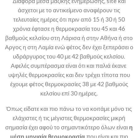
Διάφορα μέσα μαζικής ενημέρωσης, site και
άσχετοι με το αντικείμενο αναφέρουν τις
τελευταίες ημέρες ότι πριν από 15 ή 30 ή 50
χρόνια έφτασε η θερμοκρασία του 45 και 46
βαθμούς κελσίου στη Λάρισα ή στην Αθήνα ή στο
Αργος η στη Λαμία ενώ φέτος δεν έχει ξεπεράσει ο
υδράργυρος του 40 με 42 βαθμούς κελσίου.
Αφελές συμπέρασμα είναι ότι και παλιά έκανε
υψηλές θερμοκρασίες και δεν τρέχει τίποτα που
έχουμε φέτος θερμοκρασίες 38 με 42 βαθμούς
κελσίου επί 30 ημέρες.
Όπως είδατε και πιο πάνω το να κοιτάμε μόνο τις
ελάχιστες ή τις μέγιστες θερμοκρασίες μικρή
σημασία έχει αφού το σημαντικότερο όλων είναι
η
μέση μηνιαία θερμοκρασία
που είναι και πιο