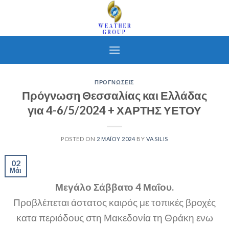
Skip
to
content
ΠΡΟΓΝΩΣΕΙΣ
Πρόγνωση Θεσσαλίας και Ελλάδας
για 4-6/5/2024 + ΧΑΡΤΗΣ ΥΕΤΟΥ
POSTED ON
2 ΜΑΪ́ΟΥ 2024
BY
VASILIS
02
Μάι
Μεγάλο Σάββατο 4 Μαΐου.
Προβλέπεται άστατος καιρός με τοπικές βροχές
κατα περιόδους στη Μακεδονία τη Θράκη ενω