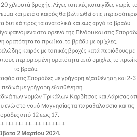
0 χιλιοστά βροχής. Λίγες τοπικές καταιγίδες νωρίς τ
υμα και μετά ο καιρός θα βελτιωθεί στις περισσότερε
τα δυτικά προς τα ανατολικά και εως αργά το βράδυ
ίγα φαινόμενα στα ορεινά της Πίνδου και στις Σποράδ
η ορατότητα το πρωί και το βράδυ με ομίχλες.
ελώδης καιρός με τοπικές βροχές κατά περιόδους με
τόπους περιορισμένη ορατότητα από ομίχλες το πρωί κ
το βράδυ.
μποφόρ στις Σποράδες με γρήγορη εξασθένηση και 2-3
 πεδινά με γρήγορη εξασθένηση.
εδινά των νομών Τρικάλων Καρδίτσας και Λάρισας α
ου ενώ στο νομό Μαγνησίας τα παραθαλάσσια και τις
οράδες από 12 εως 17.
++++++++++++++++++++
ββατο 2 Μαρτίου 2024.