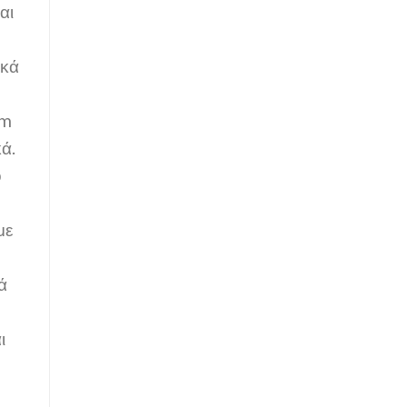
αι
ικά
ό
mm
ά.
ο
με
ά
ι