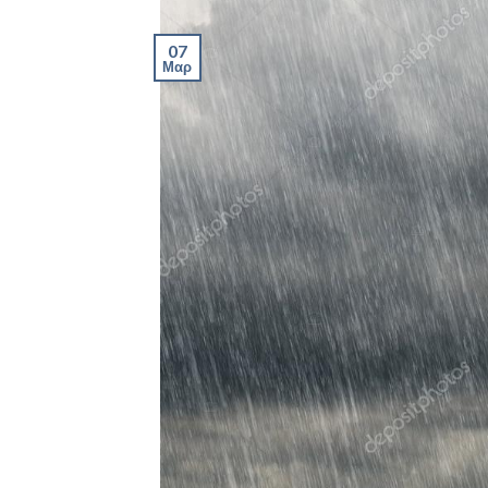
07
Μαρ