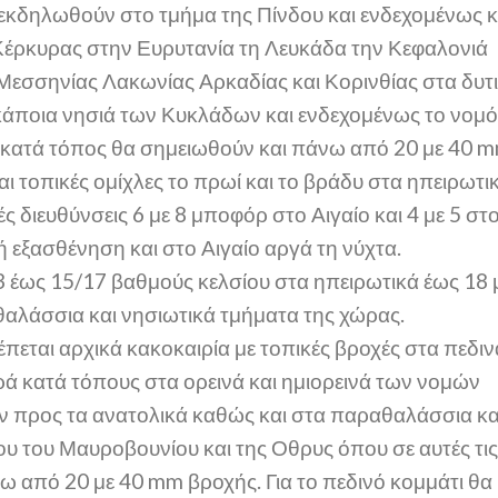
εκδηλωθούν στο τμήμα της Πίνδου και ενδεχομένως κ
Κέρκυρας στην Ευρυτανία τη Λευκάδα την Κεφαλονιά
Μεσσηνίας Λακωνίας Αρκαδίας και Κορινθίας στα δυτ
ε κάποια νησιά των Κυκλάδων και ενδεχομένως το νομ
 κατά τόπος θα σημειωθούν και πάνω από 20 με 40 
ι τοπικές ομίχλες το πρωί και το βράδυ στα ηπειρωτικ
ς διευθύνσεις 6 με 8 μποφόρ στο Αιγαίο και 4 με 5 στ
ή εξασθένηση και στο Αιγαίο αργά τη νύχτα.
 έως 15/17 βαθμούς κελσίου στα ηπειρωτικά έως 18 
θαλάσσια και νησιωτικά τμήματα της χώρας.
εται αρχικά κακοκαιρία με τοπικές βροχές στα πεδιν
υρά κατά τόπους στα ορεινά και ημιορεινά των νομών
 προς τα ανατολικά καθώς και στα παραθαλάσσια κα
υ του Μαυροβουνίου και της Οθρυς όπου σε αυτές τις
ω από 20 με 40 mm βροχής. Για το πεδινό κομμάτι θα