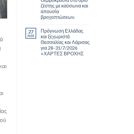
ζέστης με καύσωνα και
απουσία
βροχοπτώσεων.
Πρόγνωση Ελλάδας
27
Ιούλ
και ξεχωριστά
ιά
Θεσσαλίας και Λάρισας
ά
για 28-31/7/2026
+ΧΑΡΤΕΣ ΒΡΟΧΗΣ
και
αι
ίας
μού