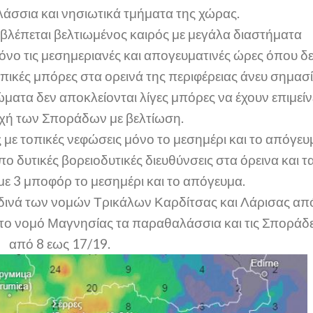
άσσια και νησιωτικά τμήματα της χώρας.
λέπεται βελτιωμένος καιρός με μεγάλα διαστήματα
μόνο τις μεσημεριανές και απογευματινές ώρες όπου δ
οπικές μπόρες στα ορεινά της περιφέρειας άνευ σημασ
ματα δεν αποκλείονται λίγες μπόρες να έχουν επιμείν
οχή των Σποράδων με βελτίωση.
με τοπικές νεφώσεις μόνο το μεσημέρι και το απόγευ
ο δυτικές βορειοδυτικές διευθύνσεις στα όρεινα και τ
ε 3 μποφόρ το μεσημέρι και το απόγευμα.
δινά των νομών Τρικάλων Καρδίτσας και Λάρισας απ
το νομό Μαγνησίας τα παραθαλάσσια και τις Σποράδ
από 8 εως 17/19.