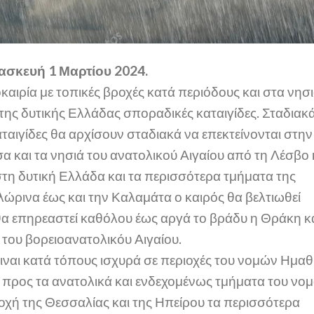
σκευή 1 Μαρτίου 2024.
αιρία με τοπικές βροχές κατά περιόδους και στα νησ
 της δυτικής Ελλάδας σποραδικές καταιγίδες. Σταδιακ
αταιγίδες θα αρχίσουν σταδιακά να επεκτείνονται στην
 και τα νησιά του ανατολικού Αιγαίου από τη Λέσβο 
τη δυτική Ελλάδα και τα περισσότερα τμήματα της
ώρινα έως και την Καλαμάτα ο καιρός θα βελτιωθεί
 θα επηρεαστεί καθόλου έως αργά το βράδυ η Θράκη κ
 του βορειοανατολικόυ Αιγαίου.
ειναι κατά τόπους ισχυρά σε περιοχές του νομών Ημαθ
 προς τα ανατολικά και ενδεχομένως τμήματα του νο
οχή της Θεσσαλίας και της Ηπείρου τα περισσότερα