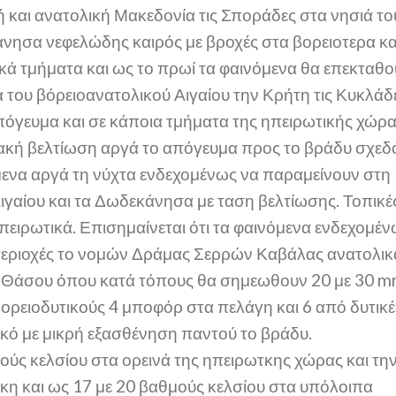
ή και ανατολική Μακεδονία τις Σποράδες στα νησιά το
άνησα νεφελώδης καιρός με βροχές στα βορειοτερα κα
ικά τμήματα και ως το πρωί τα φαινόμενα θα επεκταθο
 του βόρειοανατολικού Αιγαίου την Κρήτη τις Κυκλάδ
απόγευμα και σε κάποια τμήματα της ηπειρωτικής χώρ
διακή βελτίωση αργά το απόγευμα προς το βράδυ σχεδ
νόμενα αργά τη νύχτα ενδεχομένως να παραμείνουν στη
ιγαίου και τα Δωδεκάνησα με ταση βελτίωσης. Τοπικέ
ηπειρωτικά. Επισημαίνεται ότι τα φαινόμενα ενδεχομέ
σε περιοχές το νομών Δράμας Σερρών Καβάλας ανατολικ
ης Θάσου όπου κατά τόπους θα σημεωθουν 20 με 30 m
ορειοδυτικούς 4 μποφόρ στα πελάγη και 6 από δυτικέ
ικό με μικρή εξασθένηση παντού το βράδυ.
ύς κελσίου στα ορεινά της ηπειρωτκης χώρας και τη
κη και ως 17 με 20 βαθμούς κελσίου στα υπόλοιπα