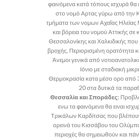
φαινόμενα κατά τόπους ισχυρά θα 
στο νομό Αρτας γύρω από την 
τμήματα των νομων Αχαΐας Ηλείας 
και βόρεια του νομού Αττικής σ
Θεσσαλονίκης και Χαλκιδικής που
βροχής. Περιορισμένη ορατότητα κα
Άνεμοι γενικά από νοτιοανατολικέ
Ιόνιο με σταδιακή μικρ
Θερμοκρασία κατα μέσο ορο από 3
20 στα δυτικά τα παρα
Θεσσαλία και Σποράδες:
Προβλέπ
ενω τα φαινόμενα θα ειναι ισχ
Τρικάλων Καρδίτσας που βλέπουν
ορεινά του Κισσάβου του Ολύμπο
περιοχές θα σημειωθούν και πάν