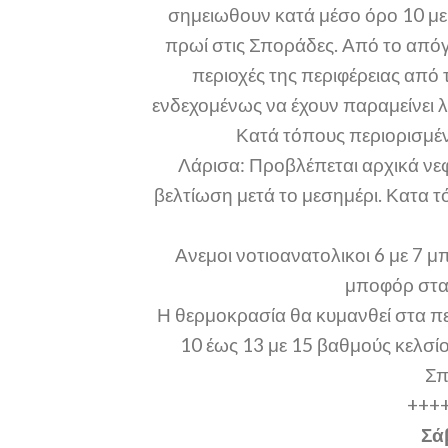
σημειωθουν κατά μέσο όρο 10 με 2
πρωί στις Σποράδες. Από το απόγε
περιοχές της περιφέρειας από 
ενδεχομένως να έχουν παραμείνει λ
Κατά τόπους περιορισμέν
Λάρισα: Προβλέπεται αρχικά νεφ
βελτίωση μετά το μεσημέρι. Κατα 
Ανεμοι νοτιοανατολικοι 6 με 7 
μποφόρ στα
Η θερμοκρασία θα κυμανθεί στα π
10 έως 13 με 15 βαθμούς κελσί
Σπ
+++
Σά