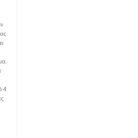
εν
ίας
ει
μα.
α
ό 4
ες