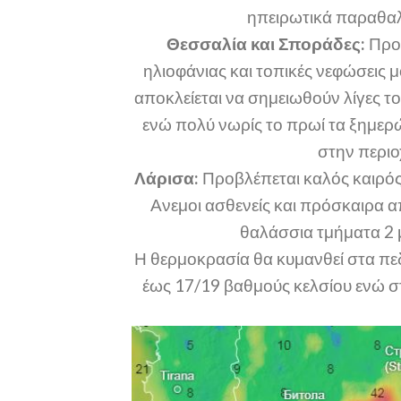
ηπειρωτικά παραθαλ
Θεσσαλία και Σποράδες:
Προβ
ηλιοφάνιας και τοπικές νεφώσεις 
αποκλείεται να σημειωθούν λίγες τ
ενώ πολύ νωρίς το πρωί τα ξημερώ
στην περι
Λάρισα:
Προβλέπεται καλός καιρός 
Ανεμοι ασθενείς και πρόσκαιρα απ
θαλάσσια τμήματα 2 μ
Η θερμοκρασία θα κυμανθεί στα πε
έως 17/19 βαθμούς κελσίου ενώ σ