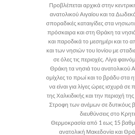
Προβλέπεται αρχικά στην κεντρικ
ανατολικού Αιγαίου και τα Δωδεκ
σποραδικές καταιγίδες στα νησιωτ
πρόσκαιρα και στη Θράκη τα νησιά
και παροδικά το μεσημέρι και το 
και των νησιών του Ιονίου με στα
σε όλες τις περιοχές. Λίγα φαι
Θράκη τα νησιά του ανατολικού Α
ομίχλες το πρωί και το βράδυ στα 
να είναι για λίγες ώρες ισχυρά 
της Χαλκιδικής και την περιοχή τ
Στροφη των ανέμων σε δυτικόυς β
διευθύνσεις στο Κρητ
Θερμοκρασία από 1 εως 15 βαθμο
ανατολική Μακεδονία και Θρά