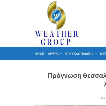
Skip
to
content
HOME
ΑΡΘΡΑ
ΕΓΚΥΚΛΟΠΑΙΔΕΙΑ
ΜΕ
Πρόγνωση Θεσσαλία
POS