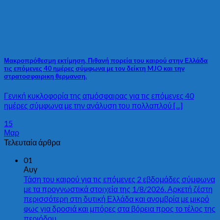
Μακροπρόθεσμη εκτίμηση. Πιθανή πορεία του καιρού στην Ελλάδα
τις επόμενες 40 ημέρες σύμφωνα με τον δείκτη MJO και την
στρατοσφαιρικη θερμανση.
Γενική κυκλοφορία της ατμόσφαιρας για τις επόμενες 40
ημέρες σύμφωνα με την ανάλυση του πολλαπλού [...]
15
Μαρ
Τελευταία άρθρα
01
Αυγ
Τάση του καιρού για τις επόμενες 2 εβδομάδες σύμφωνα
με τα προγνωστικά στοιχεία της 1/8/2026. Αρκετή ζέστη
περισσότερη στη δυτική Ελλάδα και ανομβρία με μικρό
φως για δροσιά και μπόρες στα βόρεια προς το τέλος της
περιόδου.