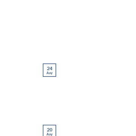
24
Αυγ
20
Αυγ